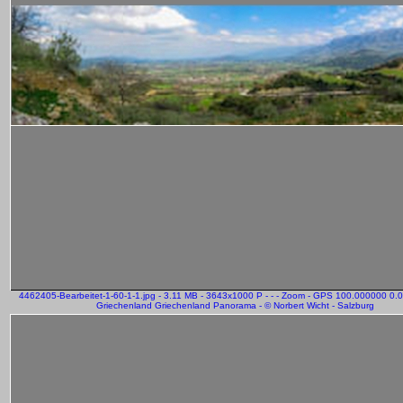
4462405-Bearbeitet-1-60-1-1.jpg - 3.11 MB - 3643x1000 P - - - Zoom - GPS 100.000000 0.
Griechenland Griechenland Panorama - © Norbert Wicht - Salzburg