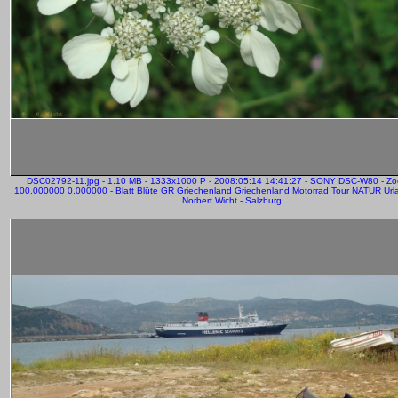
DSC02792-11.jpg - 1.10 MB - 1333x1000 P - 2008:05:14 14:41:27 - SONY DSC-W80 - Z
100.000000 0.000000 - Blatt Blüte GR Griechenland Griechenland Motorrad Tour NATUR Urla
Norbert Wicht - Salzburg