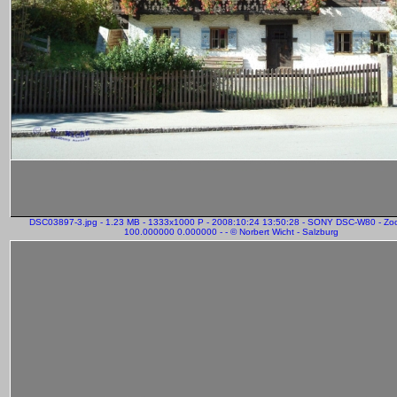
DSC03897-3.jpg - 1.23 MB - 1333x1000 P - 2008:10:24 13:50:28 - SONY DSC-W80 - Zo
100.000000 0.000000 - - © Norbert Wicht - Salzburg