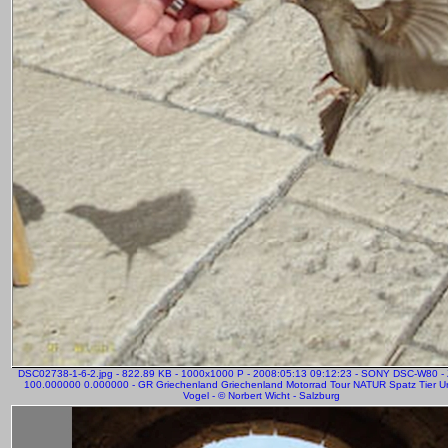
DSC02738-1-6-2.jpg - 822.89 KB - 1000x1000 P - 2008:05:13 09:12:23 - SONY DSC-W80 -
100.000000 0.000000 - GR Griechenland Griechenland Motorrad Tour NATUR Spatz Tier Ur
Vogel - © Norbert Wicht - Salzburg