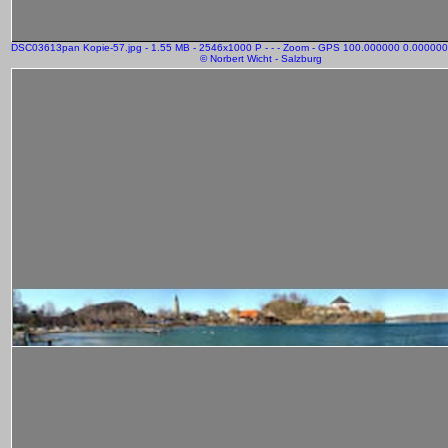
DSC03613pan Kopie-57.jpg - 1.55 MB - 2546x1000 P - - - Zoom - GPS 100.000000 0.000000
© Norbert Wicht - Salzburg