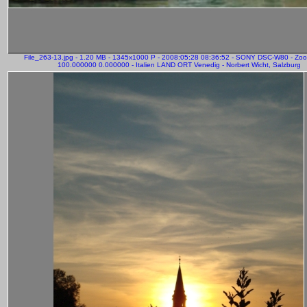
File_263-13.jpg - 1.20 MB - 1345x1000 P - 2008:05:28 08:36:52 - SONY DSC-W80 - Zo
100.000000 0.000000 - Italien LAND ORT Venedig - Norbert Wicht, Salzburg