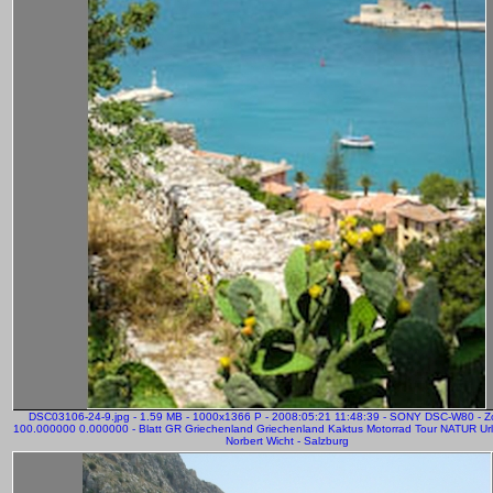
DSC03106-24-9.jpg - 1.59 MB - 1000x1366 P - 2008:05:21 11:48:39 - SONY DSC-W80 - 
100.000000 0.000000 - Blatt GR Griechenland Griechenland Kaktus Motorrad Tour NATUR Url
Norbert Wicht - Salzburg