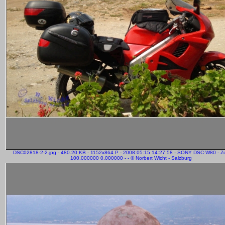
DSC02818-2-2.jpg - 480.20 KB - 1152x864 P - 2008:05:15 14:27:58 - SONY DSC-W80 - 
100.000000 0.000000 - - © Norbert Wicht - Salzburg