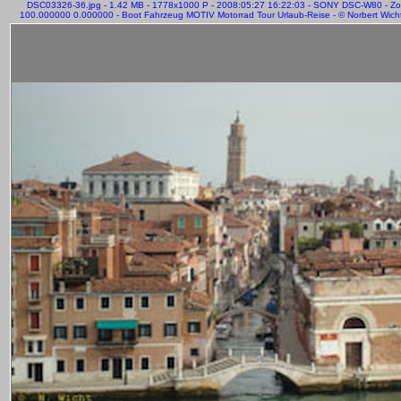
DSC03326-36.jpg - 1.42 MB - 1778x1000 P - 2008:05:27 16:22:03 - SONY DSC-W80 - Z
100.000000 0.000000 - Boot Fahrzeug MOTIV Motorrad Tour Urlaub-Reise - © Norbert Wicht