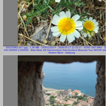
DSC02962-20-7.jpg - 1.39 MB - 1000x1333 P - 2008:05:17 12:33:27 - SONY DSC-W80 - 
100.000000 0.000000 - Blatt Blüte GR Griechenland Griechenland Motorrad Tour NATUR Urla
Norbert Wicht - Salzburg