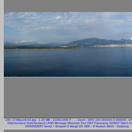
100_1749pan8-44.jpg - 1.40 MB - 2228x1000 P - - - Zoom - GPS 100.000000 0.000000 - 
Griechenland Griechenland LAND Montage Motorrad Tour ORT Panorama SONST Stitch Ur
VERÄNDERT fremd = Beispiel © Margit Oh ©BK - © Norbert Wicht - Salzburg