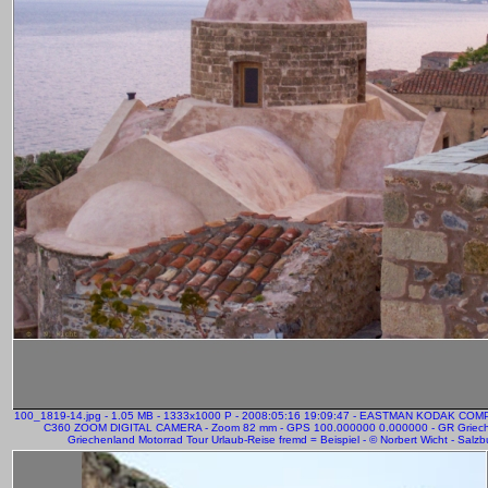
100_1819-14.jpg - 1.05 MB - 1333x1000 P - 2008:05:16 19:09:47 - EASTMAN KODAK C
C360 ZOOM DIGITAL CAMERA - Zoom 82 mm - GPS 100.000000 0.000000 - GR Griec
Griechenland Motorrad Tour Urlaub-Reise fremd = Beispiel - © Norbert Wicht - Salzb