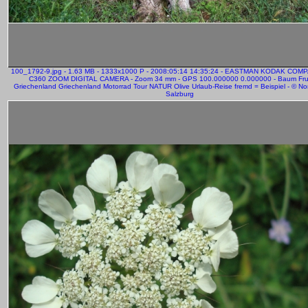
100_1792-9.jpg - 1.63 MB - 1333x1000 P - 2008:05:14 14:35:24 - EASTMAN KODAK CO
C360 ZOOM DIGITAL CAMERA - Zoom 34 mm - GPS 100.000000 0.000000 - Baum Fru
Griechenland Griechenland Motorrad Tour NATUR Olive Urlaub-Reise fremd = Beispiel - © Nor
Salzburg