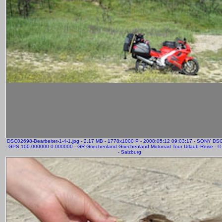
DSC02698-Bearbeitet-1-4-1.jpg - 2.17 MB - 1778x1000 P - 2008:05:12 09:03:17 - SONY DS
- GPS 100.000000 0.000000 - GR Griechenland Griechenland Motorrad Tour Urlaub-Reise - © 
- Salzburg