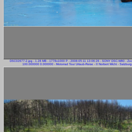
DSC02677-2.jpg - 1.28 MB - 1778x1000 P - 2008:05:11 13:06:26 - SONY DSC-W80 - Zo
100.000000 0.000000 - Motorrad Tour Urlaub-Reise - © Norbert Wicht - Salzburg