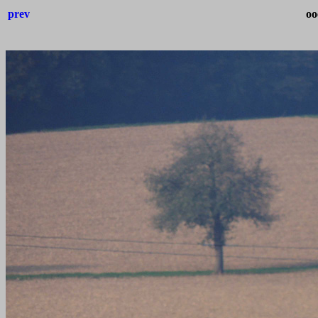
prev
oo