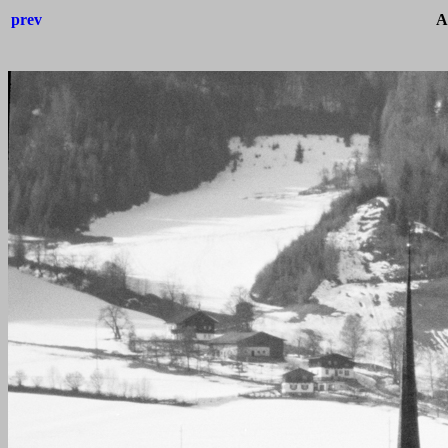
prev
A