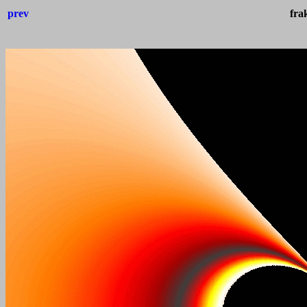
prev
fra