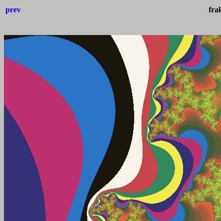
prev
fra