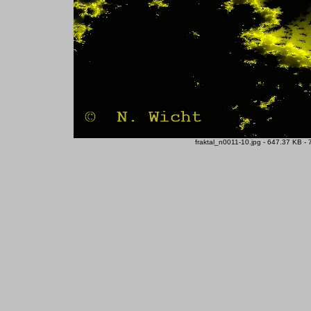
fraktal_n0011-10.jpg - 647.37 KB -