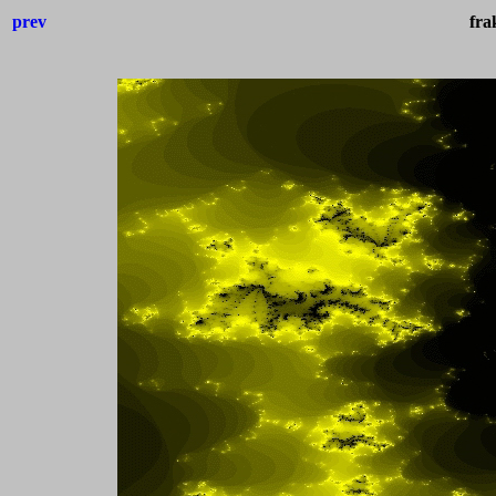
prev
fra