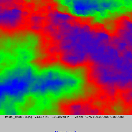
fraktal_m0013-8.jpg - 743.16 KB - 1024x768 P - - - Zoom - GPS 100.000000 0.000000 - -