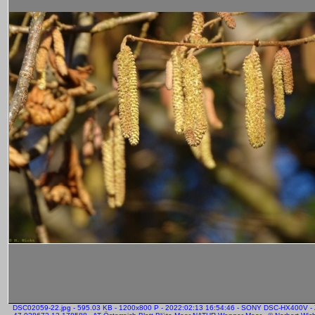
DSC02059-22.jpg - 595.03 KB - 1200x800 P - 2022:02:13 16:54:46 - SONY DSC-HX400V -