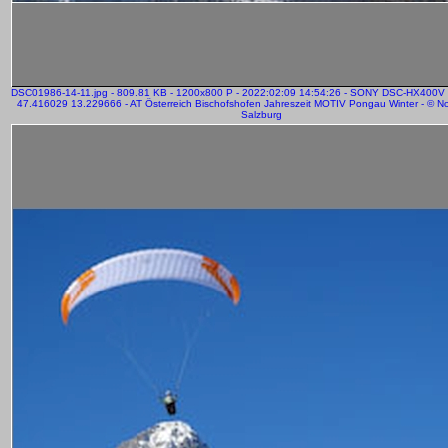
DSC01986-14-11.jpg - 809.81 KB - 1200x800 P - 2022:02:09 14:54:26 - SONY DSC-HX400V
47.416029 13.229666 - AT Österreich Bischofshofen Jahreszeit MOTIV Pongau Winter - © Nor
Salzburg