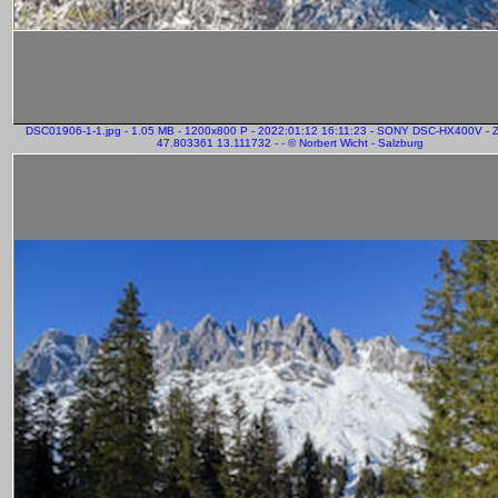
DSC01906-1-1.jpg - 1.05 MB - 1200x800 P - 2022:01:12 16:11:23 - SONY DSC-HX400V - 
47.803361 13.111732 - - © Norbert Wicht - Salzburg