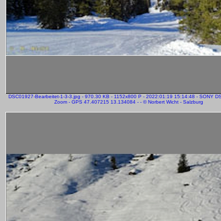
DSC01927-Bearbeitet-1-3-3.jpg - 970.30 KB - 1152x800 P - 2022:01:19 15:14:48 - SONY 
Zoom - GPS 47.407215 13.134084 - - © Norbert Wicht - Salzburg