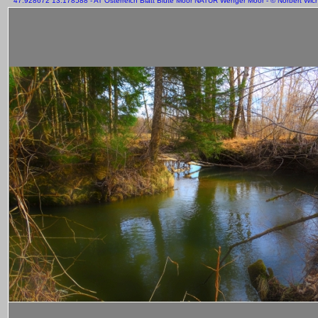
47.928672 13.178588 - AT Österreich Blatt Blüte Moor NATUR Wenger Moor - © Norbert Wich