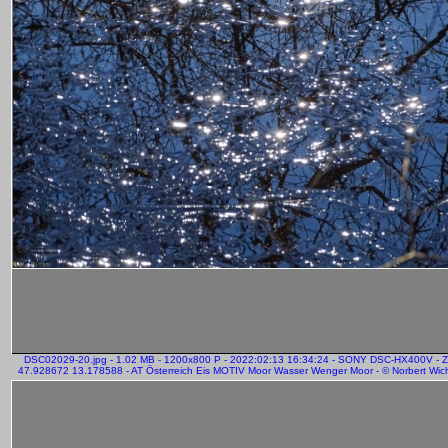
DSC02029-20.jpg - 1.02 MB - 1200x800 P - 2022:02:13 16:34:24 - SONY DSC-HX400V - 
47.928672 13.178588 - AT Österreich Eis MOTIV Moor Wasser Wenger Moor - © Norbert Wich