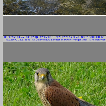
DSC02159-30.jpg - 803.02 KB - 1200x800 P - 2022:02:20 16:36:48 - SONY DSC-HX400V -
47.928672 13.178588 - AT Österreich Au Landschaft MOTIV Wenger Moor - © Norbert Wicht