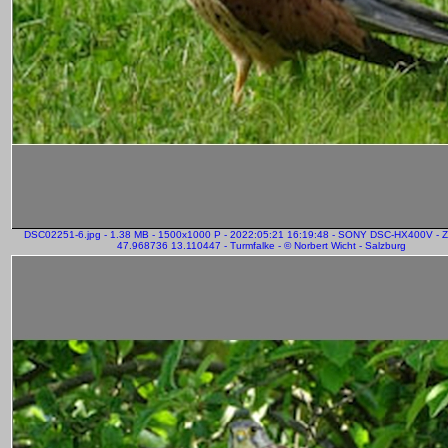
DSC02251-6.jpg - 1.38 MB - 1500x1000 P - 2022:05:21 16:19:48 - SONY DSC-HX400V - 
47.968736 13.110447 - Turmfalke - © Norbert Wicht - Salzburg