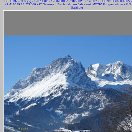
DSC01979-11-9.jpg - 893.11 KB - 1200x800 P - 2022:02:09 14:50:19 - SONY DSC-HX400V 
47.416029 13.229666 - AT Österreich Bischofshofen Jahreszeit MOTIV Pongau Winter - © Nor
Salzburg