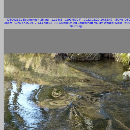
DSC02151-Bearbeitet-4-28.jpg - 1.11 MB - 1193x800 P - 2022:02:20 16:32:47 - SONY DS
Zoom - GPS 47.928672 13.178588 - AT Österreich Au Landschaft MOTIV Wenger Moor - © Nor
Salzburg