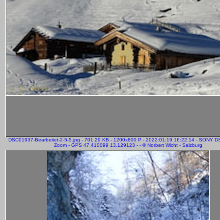
DSC01937-Bearbeitet-2-5-5.jpg - 701.29 KB - 1200x800 P - 2022:01:19 16:22:14 - SONY 
Zoom - GPS 47.410099 13.129123 - - © Norbert Wicht - Salzburg