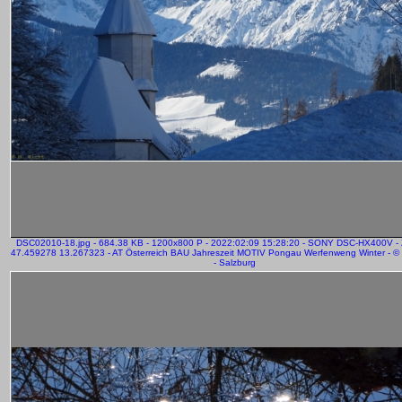
DSC02010-18.jpg - 684.38 KB - 1200x800 P - 2022:02:09 15:28:20 - SONY DSC-HX400V -
47.459278 13.267323 - AT Österreich BAU Jahreszeit MOTIV Pongau Werfenweng Winter - © 
- Salzburg