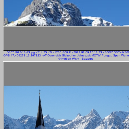
DSC01993-16-13.jpg - 514.25 KB - 1200x800 P - 2022:02:09 15:18:23 - SONY DSC-HX400
GPS 47.459278 13.267323 - AT Österreich Gleitschirm Jahreszeit MOTIV Pongau Sport Werf
- © Norbert Wicht - Salzburg