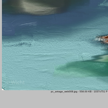
pc_artrage_web008.jpg - 558.00 KB - 1037x751 P -