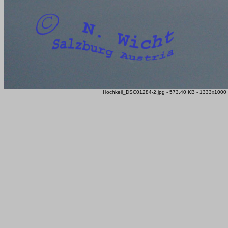
Hochkeil_DSC01284-2.jpg - 573.40 KB - 1333x1000 P