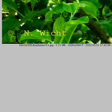
DSC02435-Bearbeitet-5-1.jpg - 1.71 MB - 1526x1000 P - 2022:05:21 17:42:06 