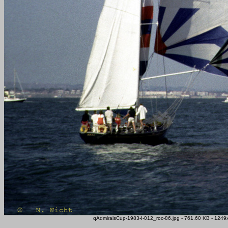
qAdmiralsCup-1983-I-012_roc-86.jpg - 761.60 KB - 1249x