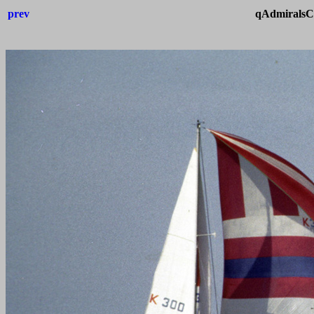
prev
qAdmiralsCu