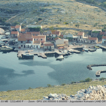
 1.03 MB - 1211x800 P - - - Zoom - GPS 100.000000 0.000000 - Jugoslawien Kornaten LAND ORT