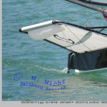
DSCN0766-77-2.jpg - 617.68 KB - 1067x800 P - 2013:07:21 14:08:41 - NIK