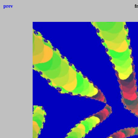
prev
f