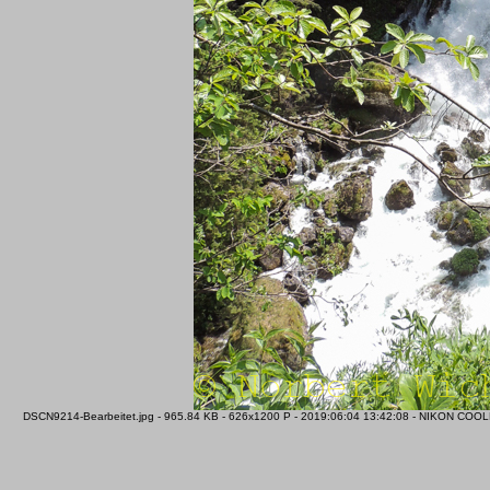
DSCN9214-Bearbeitet.jpg - 965.84 KB - 626x1200 P - 2019:06:04 13:42:08 - NIKON COOLPI