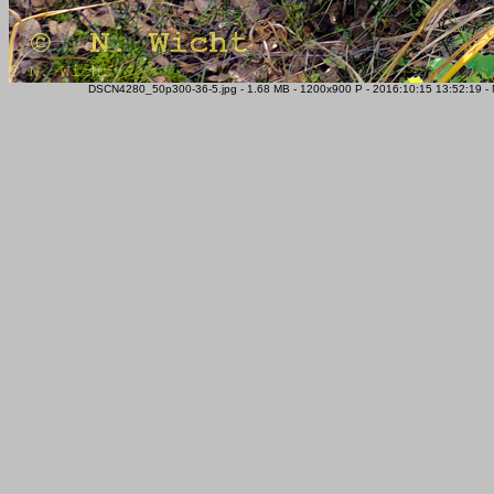
DSCN4280_50p300-36-5.jpg - 1.68 MB - 1200x900 P - 2016:10:15 13:52:19 -