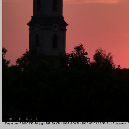
Kopie von P1000953-30.jpg - 368.99 KB - 1067x800 P - 2010:07:03 19:53:41 - Panasonic