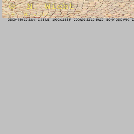
DSC04780-19-2.jpg - 1.73 MB - 1000x1333 P - 2009:05:22 19:30:19 - SONY DSC-W80 - Zo