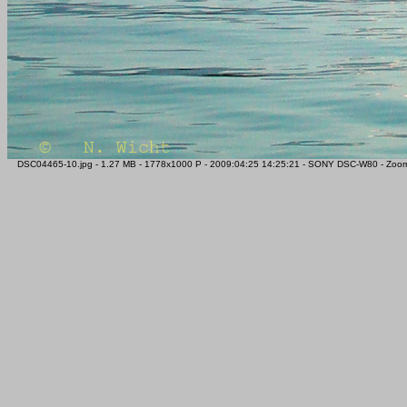
DSC04465-10.jpg - 1.27 MB - 1778x1000 P - 2009:04:25 14:25:21 - SONY DSC-W80 - Zoom -