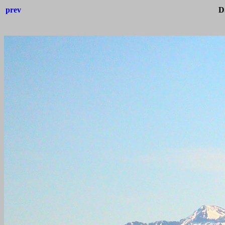
prev
D